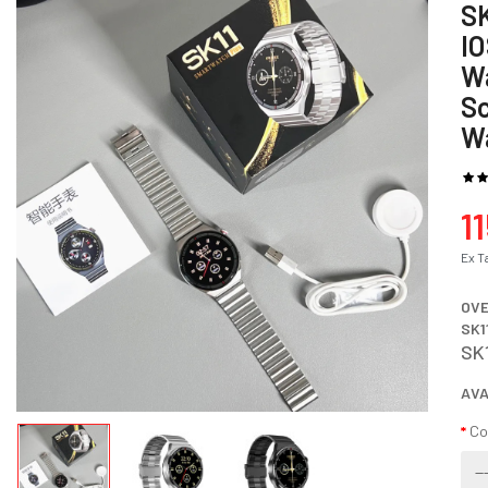
SK
I
Wa
S
W
1
Ex T
OV
SK1
SK
AVA
Co