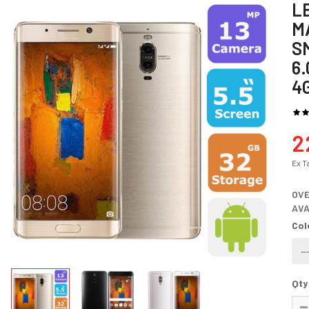
L
M
S
6.
4
2
Ex T
OV
AVA
Col
Qty