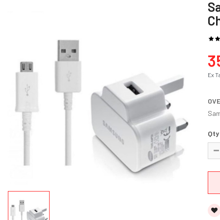
Sa
C
3
Ex T
OV
Sam
Qty